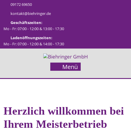
Zum
09172 69650
Inhalt
kontakt@biehringer.de
springen
Geschäftszeiten:
Mo - Fr: 07:00 - 12:00 & 13:00 - 17:30
Ladenöffnungszeiten:
Mo - Fr: 07:00 - 12:00 & 14:00 - 17:30
Menü
Menü
Herzlich willkommen bei
Ihrem Meisterbetrieb