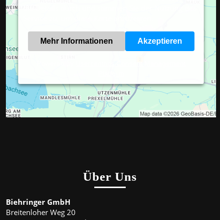
die Details durch und stimmen Sie der Nutzung des
Service zu, um diese Karte anzuzeigen.
Mehr Informationen
Akzeptieren
Powered by
Usercentrics Consent Management
Platform
Über Uns
Biehringer GmbH
Breitenloher Weg 20