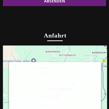
Anfahrt
Wir Benötigen Ihre
Zustimmung, Um Den Google
Maps-Service Zu Laden!
Wir verwenden einen Service eines Drittanbieters,
um Karteninhalte einzubetten. Dieser Service kann
Daten zu Ihren Aktivitäten sammeln. Bitte lesen Sie