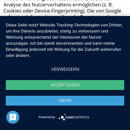
Analyse des Nutzerverhaltens ermöglichen (z. B.
Cookies oder Device-Fingerprinting). Die von Google
erfassten Informationen über die Benutzung dieser
Website werden in der Regel an einen Server von
Diese Seite nutzt Website Tracking-Technologien von Dritten,
Google in den USA übertragen und dort gespeichert.
um ihre Dienste anzubieten, stetig zu verbessern und
Werbung entsprechend der Interessen der Nutzer
Die Nutzung dieses Dienstes erfolgt auf Grundlage
anzuzeigen. Ich bin damit einverstanden und kann meine
Ihrer Einwilligung nach Art. 6 Abs. 1 lit. a DSGVO und §
Einwilligung jederzeit mit Wirkung für die Zukunft widerrufen
25 Abs. 1 TDDDG. Die Einwilligung ist jederzeit
oder ändern.
widerrufbar.
Die Datenübertragung in die USA wird auf die
VERWEIGERN
Standardvertragsklauseln der EU-Kommission
gestützt. Details finden Sie hier:
AKZEPTIEREN
https://business.safety.google/adscontrollerterms/scc
s/
.
MEHR
Das Unternehmen verfügt über eine Zertifizierung
nach dem „EU-US Data Privacy Framework“ (DPF). Der
DPF ist ein Übereinkommen zwischen der
Powered by
Europäischen Union und den USA, der die Einhaltung
europäischer Datenschutzstandards bei