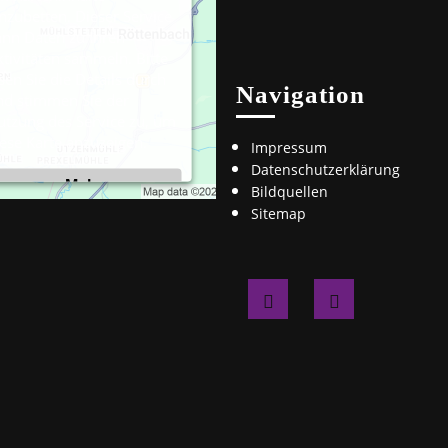
nzubetten. Dieser Service
ann Daten zu Ihren
tivitäten sammeln. Bitte
sen Sie die Details durch
Navigation
nd stimmen Sie der
utzung des Service zu, um
ese Karte anzuzeigen.
Impressum
Datenschutzerklärung
Mehr
Bildquellen
Informationen
Sitemap
Akzeptieren
Facebook
Instagram
Powered by
Usercentrics
Consent Management
Platform