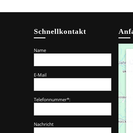
Schnellkontakt
Anf
Name
W
I
E-Mail
M
Telefonnummer*:
Z
W
Nachricht
Se
u