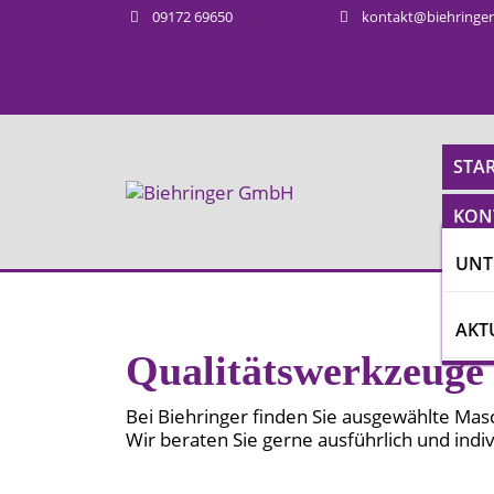
Zum
09172 69650
kontakt@biehringer
Inhalt
springen
STAR
KON
UNT
AKT
Qualitätswerkzeuge
Bei Biehringer finden Sie ausgewählte Ma
Wir beraten Sie gerne ausführlich und indiv