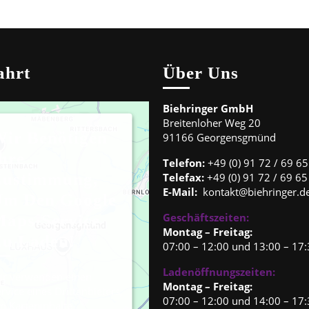
ahrt
Über Uns
Biehringer GmbH
Breitenloher Weg 20
ir Benötigen
91166 Georgensgmünd
hre
Telefon:
+49 (0) 91 72 / 69 65
Zustimmung,
Telefax:
+49 (0) 91 72 / 69 65
E-Mail:
kontakt@biehringer.d
Um Den Google
Geschäftszeiten:
aps-Service
Montag – Freitag:
u Laden!
07:00 – 12:00 und 13:00 – 17
Ladenöffnungszeiten:
ir verwenden einen
Montag – Freitag:
rvice eines Drittanbieters,
07:00 – 12:00 und 14:00 – 17
m Karteninhalte