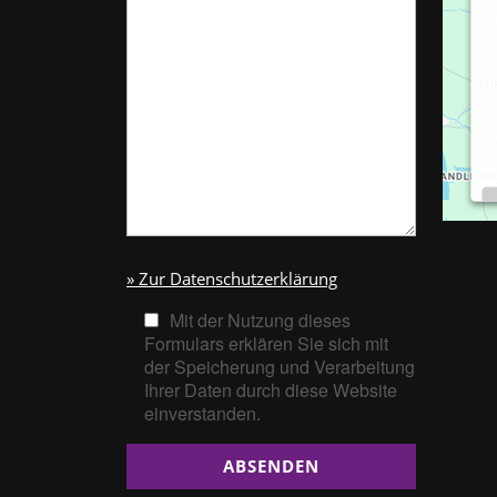
ei
k
Ak
le
u
N
di
» Zur Datenschutzerklärung
Mit der Nutzung dieses
Formulars erklären Sie sich mit
der Speicherung und Verarbeitung
Ihrer Daten durch diese Website
einverstanden.