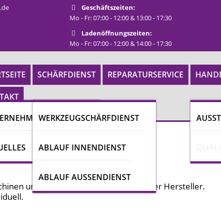
.de
Geschäftszeiten:
Mo - Fr: 07:00 - 12:00 & 13:00 - 17:30
Ladenöffnungszeiten:
Mo - Fr: 07:00 - 12:00 & 14:00 - 17:30
TSEITE
SCHÄRFDIENST
REPARATURSERVICE
HAND
TAKT
ERNEHMEN
WERKZEUGSCHÄRFDIENST
AUSS
UELLES
ABLAUF INNENDIENST
QUAL
ABLAUF AUSSENDIENST
schinen und Qualitätswerkzeuge namhafter Hersteller.
iduell.